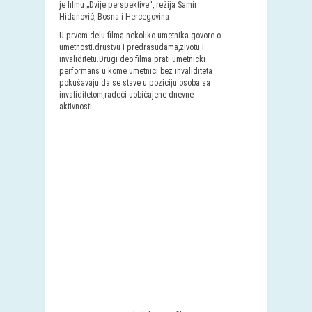
je filmu „Dvije perspektive“, režija Samir
Hidanović, Bosna i Hercegovina
U prvom delu filma nekoliko umetnika govore o
umetnosti.drustvu i predrasudama,zivotu i
invaliditetu.Drugi deo filma prati umetnicki
performans u kome umetnici bez invaliditeta
pokušavaju da se stave u poziciju osoba sa
invaliditetom,radeći uobičajene dnevne
aktivnosti.