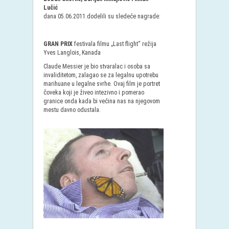
Lučić
dana 05.06.2011.dodelili su sledeće nagrade:
GRAN PRIX
festivala filmu „Last flight“ režija
Yves Langlois, Kanada
Claude Messier je bio stvaralac i osoba sa
invaliditetom, zalagao se za legalnu upotrebu
marihuane u legalne svrhe. Ovaj film je portret
čoveka koji je živeo intezivno i pomerao
granice onda kada bi većina nas na njegovom
mestu davno odustala.