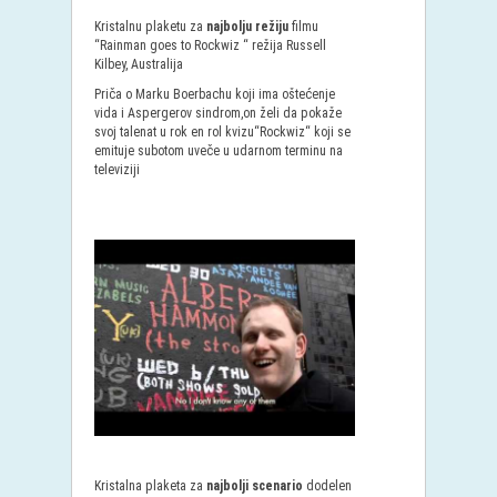
Kristalnu plaketu za
najbolju režiju
filmu
“Rainman goes to Rockwiz “ režija Russell
Kilbey, Australija
Priča o Marku Boerbachu koji ima oštećenje
vida i Aspergerov sindrom,on želi da pokaže
svoj talenat u rok en rol kvizu“Rockwiz“ koji se
emituje subotom uveče u udarnom terminu na
televiziji
Kristalna plaketa za
najbolji scenario
dodelen