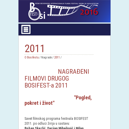
2011
O Bosifestu
/ Nagrade /
2011
/
NAGRAĐENI
FILMOVI DRUGOG
BOSIFEST-a 2011
"Pogled,
pokret i život"
Savet filmskog programa festivala BOSIFEST
2011. po odluci žirija u sastavu:
Boban Skerlić, Darijan Mihajlović i Milan